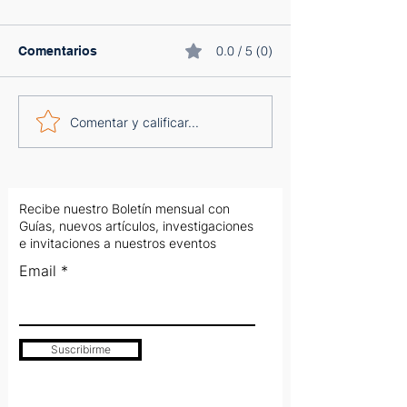
0.0 / 5 (0)
Comentarios
Cómo montar tu primer
¿Tienes un
Comentar y calificar...
embudo de ventas sin
Micronegocio? 
gastar de más
Pasos en Rede
Sociales te van
tu negocio
Recibe nuestro Boletín mensual con
Guías, nuevos artículos, investigaciones
e invitaciones a nuestros eventos
Email
Suscribirme