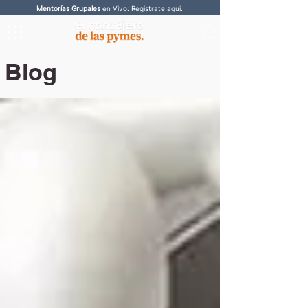
Mentorías Grupales
en Vivo: Registrate aqui.
Blog