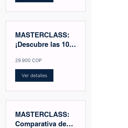
Multiplicarán tus
Ventas
MASTERCLASS:
¡Descubre las 10
Estrategias de E-
29.900 COP
commerce que
Revolucionarán tu
Ver detalles
Negocio en 2025!
MASTERCLASS:
Comparativa de