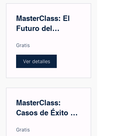
MasterClass: El
Futuro del
Comercio
Gratis
Electrónico:
Tendencias y
Ver detalles
Estrategias para el
Éxito en Línea
MasterClass:
Casos de Éxito en
Marketing Digital:
Gratis
Estrategias que