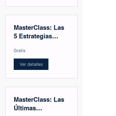
MasterClass: Las
5 Estrategias
Digitales más
Gratis
exitosas en el
mundo de los
Ver detalles
negocios
MasterClass: Las
Últimas