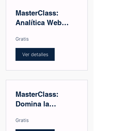
MasterClass:
Analítica Web
Estratégica,
Gratis
Desbloqueando el
Potencial de tus
Ver detalles
Datos para el
Éxito Empresarial
MasterClass:
Domina la
Publicidad Digital:
Gratis
Estrategias