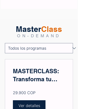
Master
Class
ON-DEMAND
MASTERCLASS:
Transforma tu
Marketing en
29.900 COP
2025: Estrategias
Innovadoras que
Ver detalles