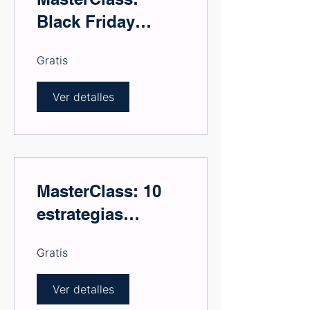
Black Friday
Estrategias para
Gratis
un Éxito
Explosivo
Ver detalles
MasterClass: 10
estrategias
altamente
Gratis
efectivas para
marcas con bajo
Ver detalles
presupuesto