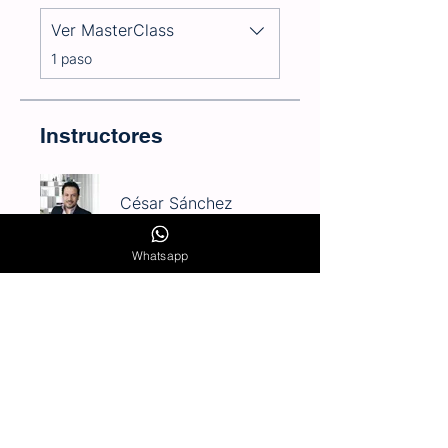
Ver MasterClass
.
1 paso
Instructores
César Sánchez
Whatsapp
Precio
Gratis
Unirme ahora