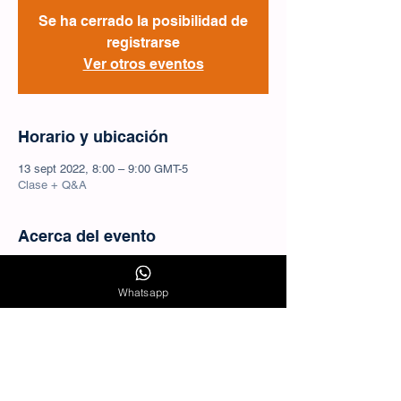
Se ha cerrado la posibilidad de
registrarse
Ver otros eventos
Horario y ubicación
13 sept 2022, 8:00 – 9:00 GMT-5
Clase + Q&A
Acerca del evento
Cuanto debo invertir en mis campañas de 
marketing digital? Cuánto en Facebook y 
Whatsapp
cuánto en Google?. Estas preguntas son 
muy frecuentes entre emprendedores y 
pequeños empresarios. En esta clase te 
ayudaremos a estructurar y gestionar tu 
presupuesto de inversión en marketing 