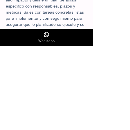
alto impacto y define un plan de acción 
específico con responsables, plazos y 
métricas. Sales con tareas concretas listas 
para implementar y con seguimiento para 
asegurar que lo planificado se ejecute y se 
mida.
Whatsapp
Abordamos los pilares que más mueven la 
aguja: propuesta de valor y oferta, 
embudos de adquisición y conversión, 
campañas en meta y google, contenidos 
que atraen y convierten, email y 
automatización, analítica con indicadores 
clave y optimización continua del 
presupuesto. Todo se adapta a tu contexto, 
tu sector y tu capacidad operativa.
La metodología es colaborativa…
Mostrar más