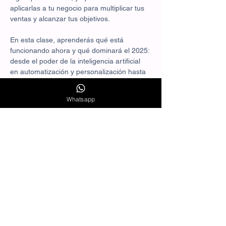
aplicarlas a tu negocio para multiplicar tus 
ventas y alcanzar tus objetivos.
En esta clase, aprenderás qué está 
funcionando ahora y qué dominará el 2025: 
desde el poder de la inteligencia artificial 
en automatización y personalización hasta 
las nuevas tendencias en contenidos 
interactivos, social commerce y publicidad 
Whatsapp
hipersegmentada. Te mostraré cómo 
aplicar estas innovaciones para atraer 
clientes, generar engagement real y 
aumentar tu tasa de conversión de forma 
sostenible.
Exploraremos casos de éxito de negocios y 
empresas que ya están utilizando estas 
estrategias para duplicar y hasta triplicar 
sus ingresos, destacándose en un 
mercado saturado. Veremos tácticas que 
puedes implementar…