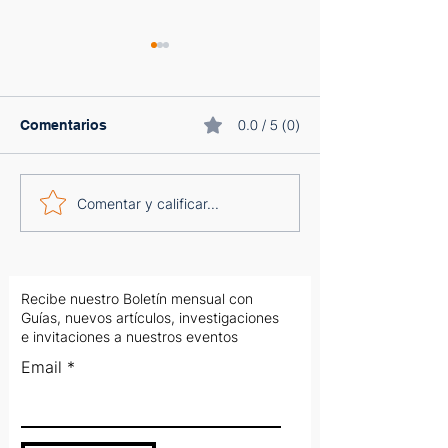
0.0 / 5 (0)
Comentarios
Primavera pasó de 5 a
Radiografías: Da
Comentar y calificar...
46 millones al mes sin
fondo — qué co
comprar la última
no, y por qué
tecnología: qué copiar y
qué no
Recibe nuestro Boletín mensual con
Guías, nuevos artículos, investigaciones
e invitaciones a nuestros eventos
Email