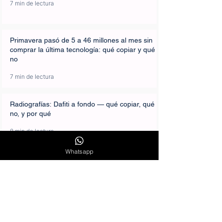
7 min de lectura
Primavera pasó de 5 a 46 millones al mes sin
comprar la última tecnología: qué copiar y qué
no
7 min de lectura
Radiografías: Dafiti a fondo — qué copiar, qué
no, y por qué
8 min de lectura
Whatsapp
Soluciones digitales para el éxito de las
pymes: herramientas para pymes que
funcionan
4 min de lectura