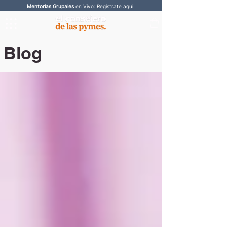
Mentorías Grupales
en Vivo: Registrate aqui.
Blog