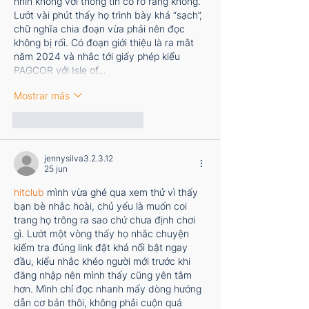
nhìn không với thông tin có rõ ràng không. 
Lướt vài phút thấy họ trình bày khá “sạch”, 
chữ nghĩa chia đoạn vừa phải nên đọc 
không bị rối. Có đoạn giới thiệu là ra mắt 
năm 2024 và nhắc tới giấy phép kiểu 
PAGCOR với Isle of…
Mostrar más
Me gusta
Reaccionar
jennysilva3.2.3.12
25 jun
hitclub
 mình vừa ghé qua xem thử vì thấy 
bạn bè nhắc hoài, chủ yếu là muốn coi 
trang họ trông ra sao chứ chưa định chơi 
gì. Lướt một vòng thấy họ nhắc chuyện 
kiểm tra đúng link đặt khá nổi bật ngay 
đầu, kiểu nhắc khéo người mới trước khi 
đăng nhập nên mình thấy cũng yên tâm 
hơn. Mình chỉ đọc nhanh mấy dòng hướng 
dẫn cơ bản thôi, không phải cuộn quá 