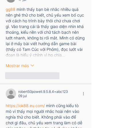
gg88
 mình thấy bạn bè nhắc nhiều quá 
nên ghé thử cho biết, chủ yếu xem bố cục 
với cách họ trình bày thôi chứ chưa chơi 
gì. Vào trang cái là thấy giao diện nhìn khá 
thoáng, kiểu nền với chữ tách bạch nên 
lướt nhanh, không bị rối mắt. Mình có dừng 
lại ở mấy bài viết hướng dẫn game bài 
(thấy có Tam Cúc với Phỏm), đọc lướt vài 
đoạn là hiểu ý chính vì họ chia…
Mostrar más
Me gusta
Reaccionar
robert50powell.9.5.8.4+abc123
09 jul
https://ok88.eu.com/
 mình cũng kiểu tò 
mò vì thấy mọi người nhắc hoài nên vào 
nghía thử cho biết. Không phải vào để 
chơi gì đâu, chủ yếu xem trang làm có dễ 