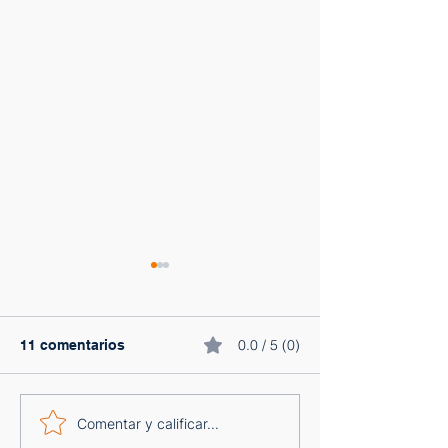
0.0 / 5 (0)
11 comentarios
Cómo montar tu primer
5 Tácticas de V
Comentar y calificar...
embudo de ventas sin
Brutalmente Ef