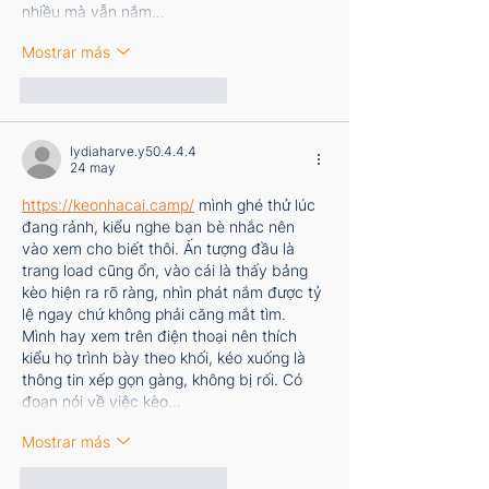
nhiều mà vẫn nắm…
Mostrar más
Me gusta
Reaccionar
lydiaharve.y50.4.4.4
24 may
https://keonhacai.camp/
 mình ghé thử lúc 
đang rảnh, kiểu nghe bạn bè nhắc nên 
vào xem cho biết thôi. Ấn tượng đầu là 
trang load cũng ổn, vào cái là thấy bảng 
kèo hiện ra rõ ràng, nhìn phát nắm được tỷ 
lệ ngay chứ không phải căng mắt tìm. 
Mình hay xem trên điện thoại nên thích 
kiểu họ trình bày theo khối, kéo xuống là 
thông tin xếp gọn gàng, không bị rối. Có 
đoạn nói về việc kèo…
Mostrar más
Me gusta
Reaccionar