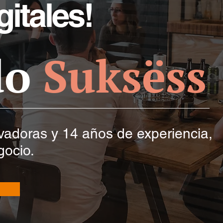
itales!
do
Suksëss
vadoras y 14 años de experiencia,
gocio.