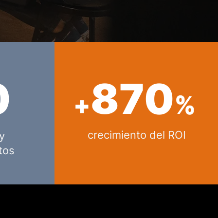
0
8
7
0
+
%
crecimiento del ROI
y
tos