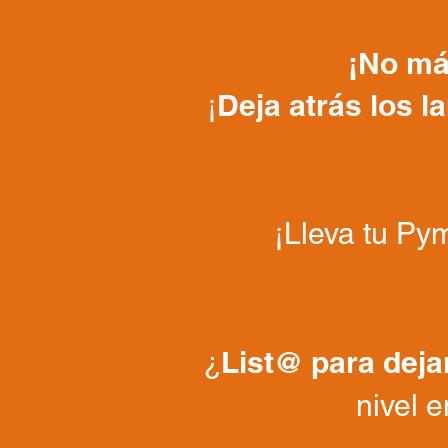
¡No má
Deja atrás los 
¡
¡Lleva tu Py
List@ para deja
¿
nivel e