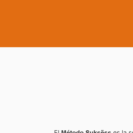
El
Método Suksëss
es la s