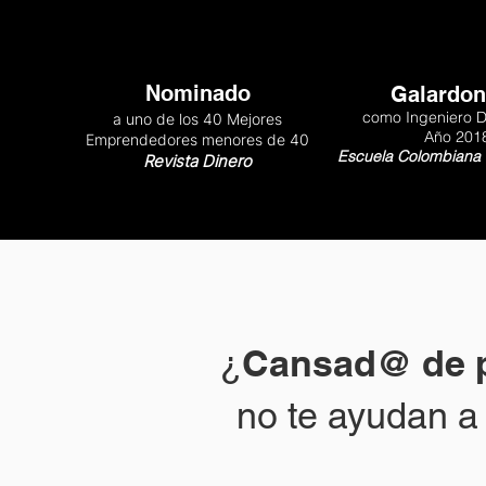
Nominado
Galardo
como Ingeniero 
a uno de los 40 Mejores
Año 201
Emprendedores menores de 40
Escuela Colombiana 
Revista Dinero
Cansad@ de p
¿
no te ayudan a 