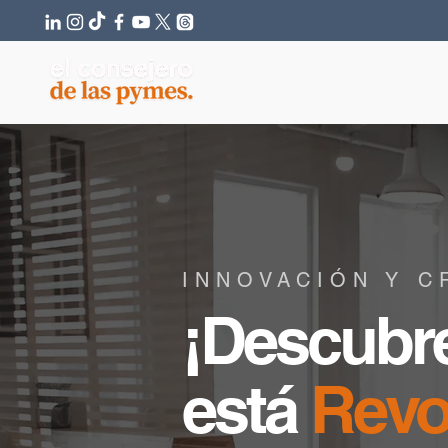
INNOVACIÓN Y C
¡Descubr
está
Revo