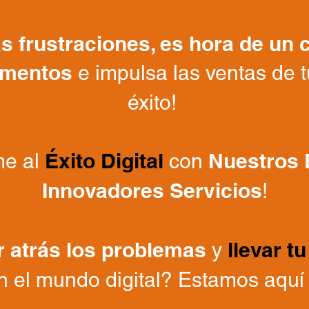
s frustraciones, es hora de un 
lamentos
e impulsa las ventas de t
éxito!
Éxito Digital
Nuestros 
me al
con
Innovadores Servicios
!
r atrás los problemas
llevar t
y
n el mundo digital? Estamos aquí 