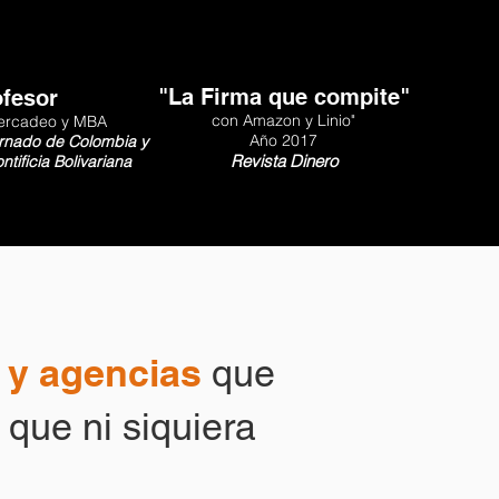
"La Firma que compite"
ofesor
con Amazon y Linio"
ercadeo y MBA
Año 2017
ernado de Colombia y
Revista Dinero
tificia Bolivariana
 y agencias
que
 que ni siquiera