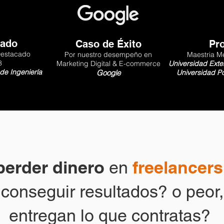
nado
Caso de Éxito
Pr
Destacado
Por nuestro desempeño en
Maestria M
8
Marketing Digital & E-commerce
Universidad Ext
de Ingeniería
Go
ogle
Universidad Pon
erder dinero
freelancers
en
conseguir resultados? o peor,
entregan lo que contratas?