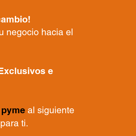
cambio!
u negocio hacia el
Exclusivos e
u pyme
al siguiente
para ti.