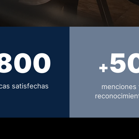
8
0
0
5
+
cas satisfechas
menciones 
reconocimien