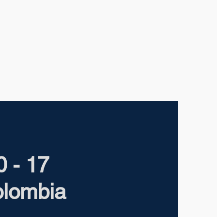
de una
o que
ara
0 - 17
olombia