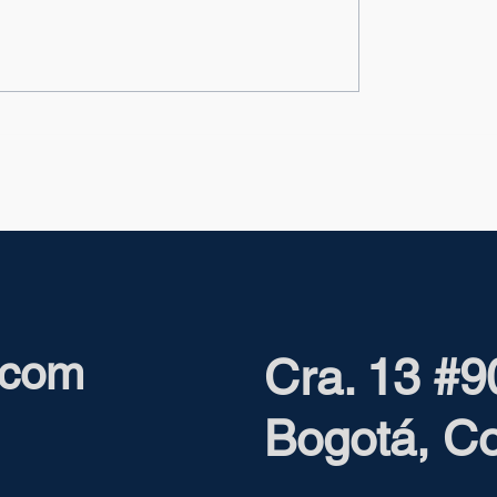
fías: Dafiti a fondo
Servicios esenciales 
opiar, qué no, y por
agencia ecommerce: l
tu negocio necesita p
crecer
.com
Cra. 13 #9
Bogotá, C