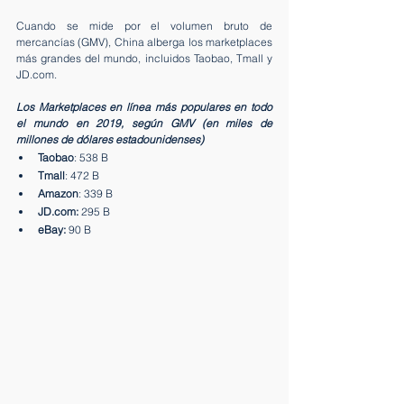
Cuando se mide por el volumen bruto de 
mercancías (GMV), China alberga los marketplaces 
más grandes del mundo, incluidos Taobao, Tmall y 
JD.com.
Los Marketplaces en línea más populares en todo 
el mundo en 2019, según GMV (en miles de 
millones de dólares estadounidenses)
Taobao
: 538 B
Tmall
: 472 B
Amazon
: 339 B
JD.com:
 295 B
eBay:
 90 B