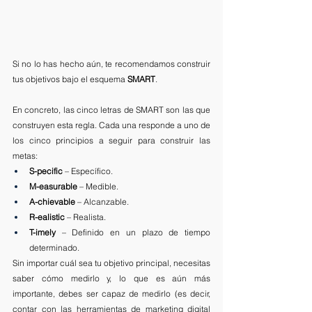
Si no lo has hecho aún, te recomendamos construir 
tus objetivos bajo el esquema 
SMART
.
En concreto, las cinco letras de SMART son las que 
construyen esta regla. Cada una responde a uno de 
los cinco principios a seguir para construir las 
metas:
S-pecific
 – Específico.
M-easurable
 – Medible.
A-chievable
 – Alcanzable.
R-ealistic
 – Realista.
T-imely
 – Definido en un plazo de tiempo 
determinado.
Sin importar cuál sea tu objetivo principal, necesitas 
saber cómo medirlo y, lo que es aún más 
importante, debes ser capaz de medirlo (es decir, 
contar con las herramientas de marketing digital 